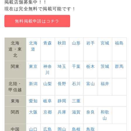
掲載店舗募集中！！
現在は完全無料で掲載可能です！
無料掲載申請はコチラ
北海
北海
青森
秋田
山形
岩手
宮城
福島
道・東
道
北
関東
東京
神奈
埼玉
千葉
栃木
茨城
群馬
川
北陸・
新潟
山梨
長野
石川
富山
福井
甲信越
東海
愛知
岐阜
静岡
三重
関西
大阪
京都
兵庫
滋賀
奈良
和歌
山
中国
山口
広島
岡山
島根
鳥取